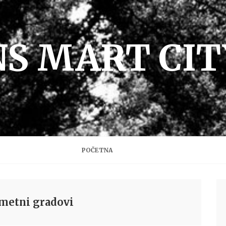
NS MART CIT
POČETNA
ametni gradovi