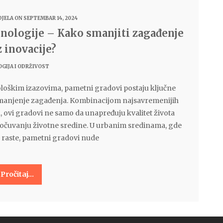
DJELA
ON SEPTEMBAR 14, 2024
hnologije – Kako smanjiti zagađenje
 inovacije?
GIJA I ODRŽIVOST
kološkim izazovima, pametni gradovi postaju ključne
i smanjenje zagađenja. Kombinacijom najsavremenijih
, ovi gradovi ne samo da unapređuju kvalitet života
 očuvanju životne sredine. U urbanim sredinama, gde
 raste, pametni gradovi nude
Pročitaj…