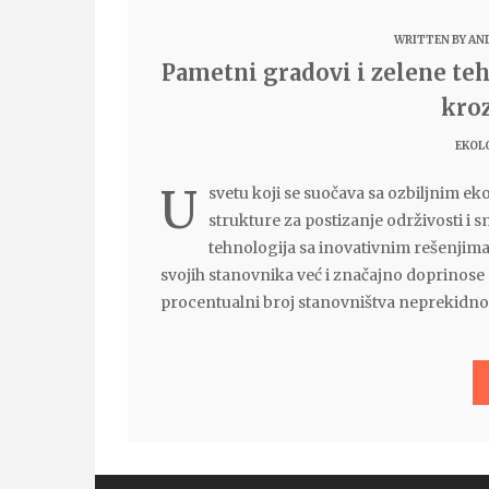
WRITTEN BY
AN
Pametni gradovi i zelene te
kroz
EKOLO
U
svetu koji se suočava sa ozbiljnim e
strukture za postizanje održivosti 
tehnologija sa inovativnim rešenjima
svojih stanovnika već i značajno doprinose
procentualni broj stanovništva neprekidno